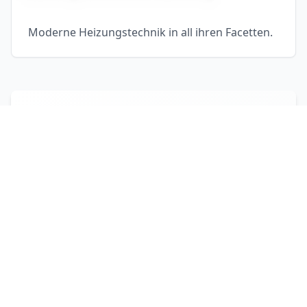
Moderne Heizungstechnik in all ihren Facetten.
1
Badplanung & Sanitärberatung
Individuelle Konzepte für Ihr Traumbad mit
3D-Visualisierung und persönlicher Betreuung
durch unsere Experten.
• 3D-Visualisierung
• Individuelle Konzepte